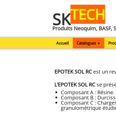
TECH
SK
Produits Neoquim, BASF, 
Accueil
Catalogues
Prod
▼
EPOTEK SOL RC
est un re
L’EPOTEK SOL RC
se prés
Composant A : Résine.
Composant B : Durciss
Composant C : Charges 
granulométrique étudié