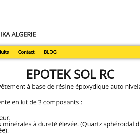
SIKA ALGERIE
uits
Contact
BLOG
EPOTEK SOL RC
vêtement à base de résine époxydique auto nivela
ente en kit de 3 composants :
eur.
minérales à dureté élevée. (Quartz sphéroïdal 
e).