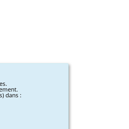
es.
tement.
) dans :