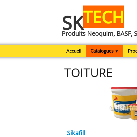
TECH
SK
Produits Neoquim, BASF, 
Accueil
Catalogues
Prod
▼
TOITURE
Sikafill