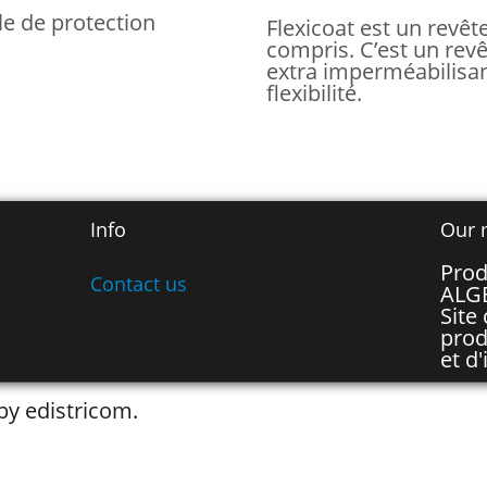
le de protection
Flexicoat est un revêt
compris. C’est un rev
extra imperméabilisan
flexibilité.
Info
Our 
Prod
Contact us
ALG
Site
prod
et d'
by edistricom.