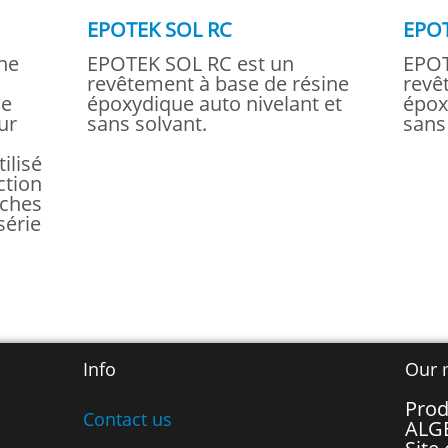
EPOTEK SOL RC
EPO
ne
EPOTEK SOL RC est un
EPOT
revêtement à base de résine
revê
me
époxydique auto nivelant et
épox
ur
sans solvant.
sans
ilisé
ction
uches
série
Info
Our 
Prod
Contact us
ALG