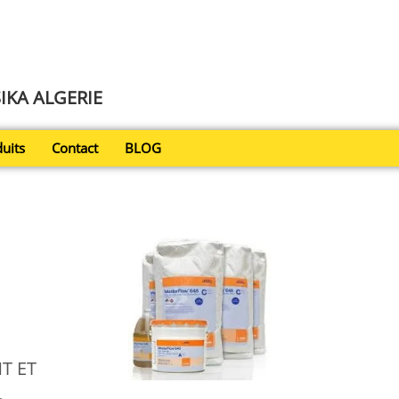
SIKA ALGERIE
uits
Contact
BLOG
T ET