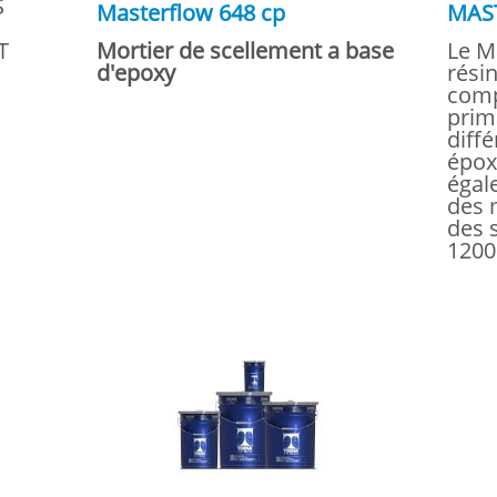
S
Masterflow 648 cp
MAS
T
Mortier de scellement a base
Le M
d'epoxy
rési
comp
prim
diff
époxy
égal
des 
des 
1200