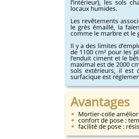
l’intérieur), les sols 
locaux humides.
Les revêtements associé
le grès émaillé, la faïe
comme le marbre et le g
Il y a des limites d’emp
de 1100 cm² pour les pla
l’enduit ciment et le bé
maximal est de 2000 cm²
sols extérieurs, il es
surfacique est réglemen
Avantages
Mortier-colle amélior
confort de pose : tem
facilité de pose : rés