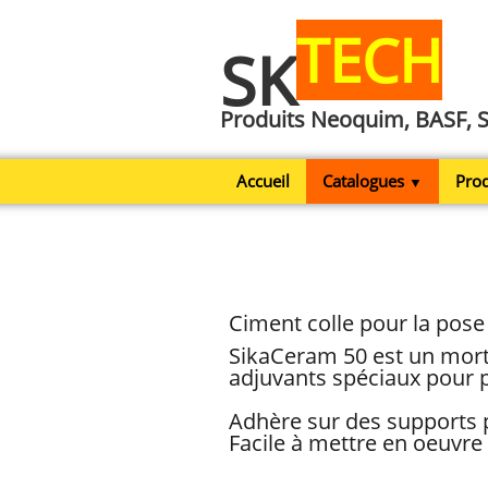
TECH
SK
Produits Neoquim, BASF, 
Accueil
Catalogues
Prod
▼
Ciment colle pour la pose
SikaCeram 50 est un mort
adjuvants spéciaux pour 
Adhère sur des supports p
Facile à mettre en oeuvre 