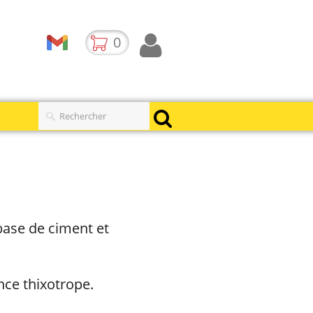
0
base de ciment et
nce thixotrope.