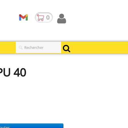
0
PU 40
outer