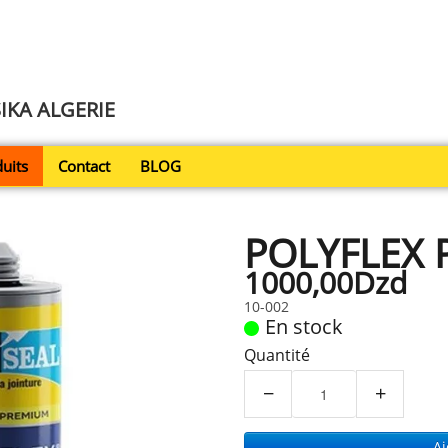
SIKA ALGERIE
uits
Contact
BLOG
POLYFLEX 
1000,00Dzd
10-002
En stock
Quantité
−
+
Aj