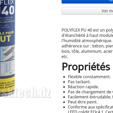
Voir m
POLYFLEX PU 40 est un p
d'étanchéité à haut module,
l'humidité atmosphérique. 
adhérence sur : béton, pie
bois, tôle, aluminium, acie
etc.
Propriétés
Flexible constamment.
Pas tackant.
Réaction rapide.
Pas de changement de 
Facilement éxtrudable, 
Peut-être peint.
Conforme aux spécifica
LEED crédit EQc4.1. Cert