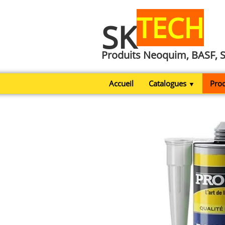
TECH
SK
Produits Neoquim, BASF, 
Accueil
Catalogues
Prod
▼