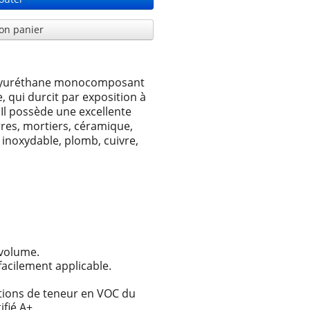
on panier
olyuréthane monocomposant
 qui durcit par exposition à
Il possède une excellente
rres, mortiers, céramique,
r inoxydable, plomb, cuivre,
volume.
facilement applicable.
tions de teneur en VOC du
ifié A+.