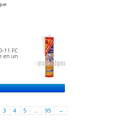
ique
O-11 FC
e en un
3
4
5
...
95
→