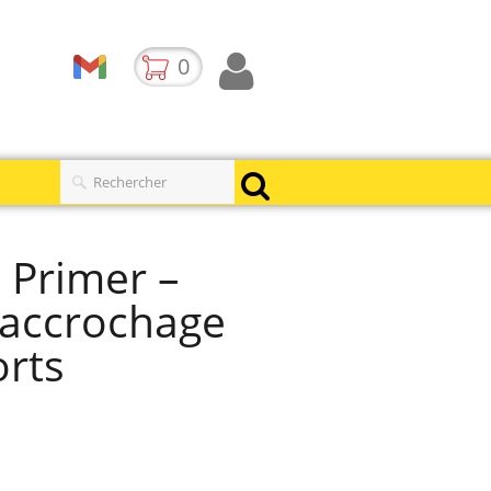
0
 Primer –
'accrochage
rts