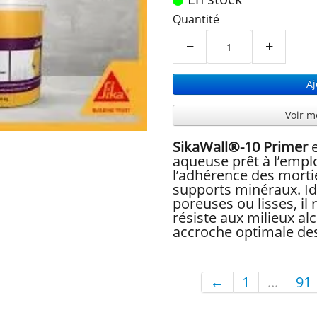
Quantité
−
+
Aj
Voir m
SikaWall®-10 Primer
e
aqueuse prêt à l’empl
l’adhérence des mortie
supports minéraux. Id
poreuses ou lisses, il 
résiste aux milieux alc
accroche optimale des 
←
1
...
91