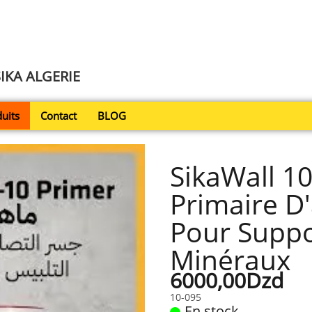
SIKA ALGERIE
uits
Contact
BLOG
SikaWall 10
Primaire D
Pour Suppo
Minéraux
6000,00Dzd
10-095
En stock