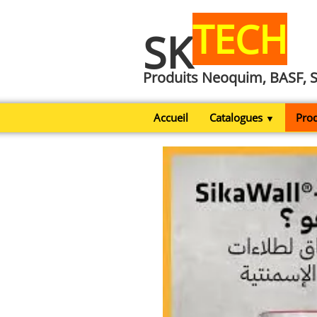
TECH
SK
Produits Neoquim, BASF, 
Accueil
Catalogues
Prod
▼