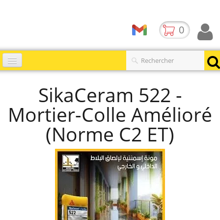
0
Accueil
SikaCeram 522 -
Catalogues
▼
Mortier-Colle Amélioré
Produits
(Norme C2 ET)
Contact
BLOG