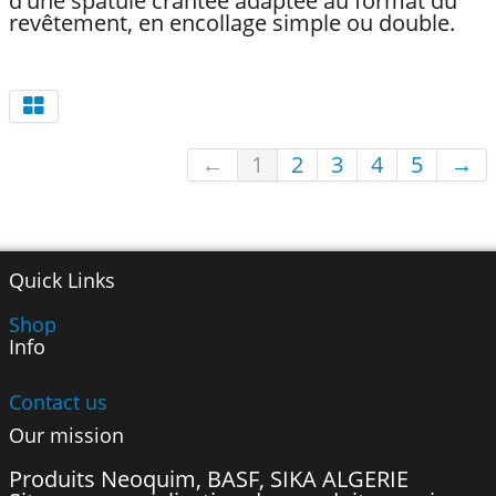
d'une spatule crantée adaptée au format du
revêtement, en encollage simple ou double.
←
1
2
3
4
5
→
Quick Links
Shop
Info
Contact us
Our mission
Produits Neoquim, BASF, SIKA ALGERIE