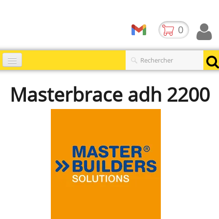
0
Accueil
Masterbrace adh 2200
Catalogues
▼
Produits
Contact
BLOG