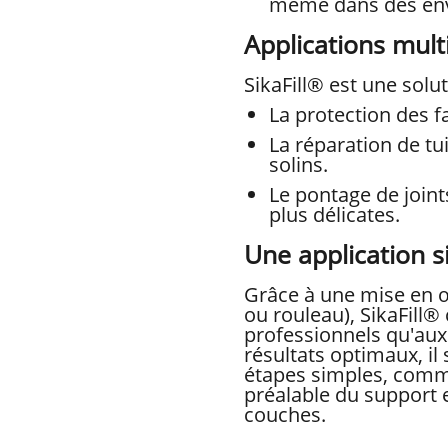
même dans des env
Applications mult
SikaFill® est une solu
La protection des f
La réparation de tui
solins.
Le pontage de joint
plus délicates.
Une application s
Grâce à une mise en œ
ou rouleau), SikaFill®
professionnels qu'aux 
résultats optimaux, il
étapes simples, comm
préalable du support e
couches.