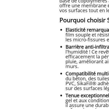
base de copolymères a
offre une membrane é
vos surfaces tout en le
Pourquoi choisir S
Elasticité remarqua
film souple et résis
les micro-fissures e
Barrière anti-infiltra
l'humidité ! Ce re
efficacement la pén
pluie, améliorant ai
murs.
Compatibilité multi
du béton, des tuile
PVC, SikaFill® adh
sur des surfaces l
Tenue exceptionnell
gel et aux conditio
il assure une durabi