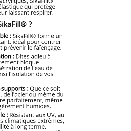
cryliques, SikaFill®
lastique qui protège
ur laissant respirer.
ikaFill® ?
ble :
SikaFill® forme un
tant, idéal pour contrer
t prévenir le faïençage.
tion :
Dites adieu à
vêtement bloque
étration de l'eau de
nsi l'isolation de vos
-supports :
Que ce soit
s, de l'acier ou même du
ère parfaitement, même
égèrement humides.
e :
Résistant aux UV, au
ns climatiques extrêmes,
lité à long terme,