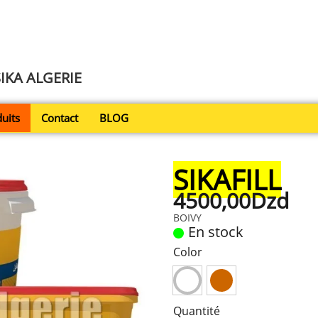
SIKA ALGERIE
uits
Contact
BLOG
SIKAFILL
4500,00Dzd
BOIVY
En stock
Color
Quantité