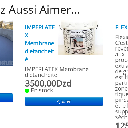
z Aussi Aimer...
IMPERLATE
FLE
X
Flexi
C’es
Membrane
revê
d'etancheit
aux
é
prop
extr
IMPERLATEX Membrane
de gr
d'etancheité
est f
3500,00Dzd
part
zone
En stock
tiqu
pince
Ajouter
être
supp
séch
12