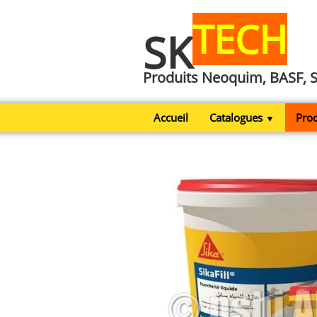
TECH
SK
Produits Neoquim, BASF, 
Accueil
Catalogues
Prod
▼