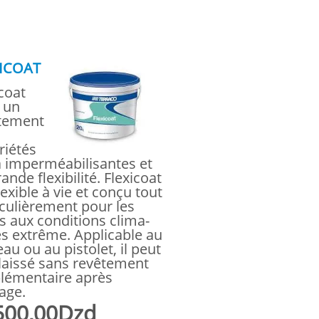
XICOAT
coat
t un
tement
riétés
a imperméabilisantes et
ande flexibilité. Flexicoat
lexible à vie et conçu tout
iculièrement pour les
s aux conditions clima-
es extrême. Applicable au
au ou au pistolet, il peut
 laissé sans revêtement
lémentaire après
age.
500,00Dzd