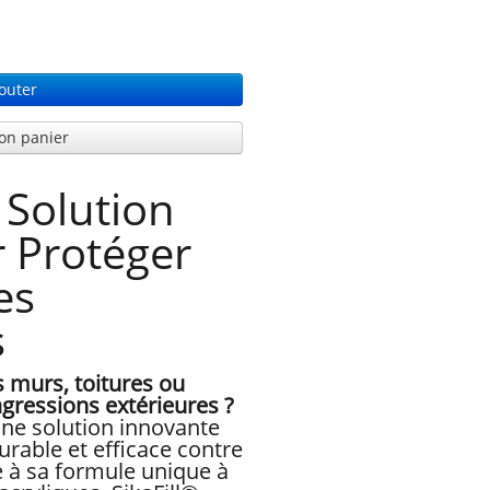
outer
on panier
a Solution
r Protéger
es
s
s murs, toitures ou
agressions extérieures ?
une solution innovante
rable et efficace contre
e à sa formule unique à