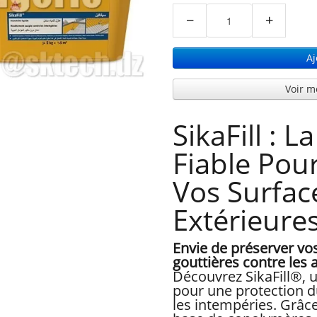
−
+
Aj
Voir m
SikaFill : L
Fiable Pou
Vos Surfac
Extérieure
Envie de préserver vo
gouttières contre les 
Découvrez SikaFill®, 
pour une protection du
les intempéries. Grâc