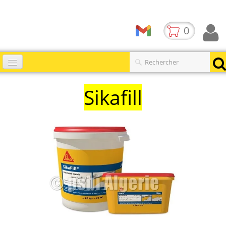
0
Accueil
Sikafill
Catalogues
▼
Produits
Contact
BLOG