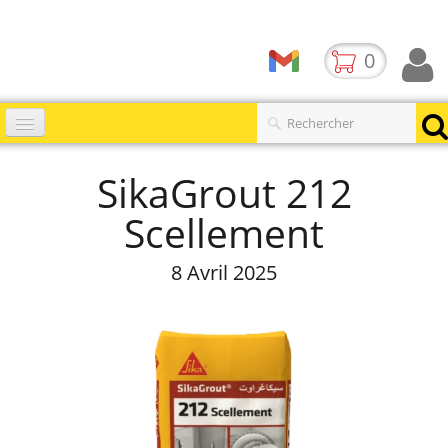
0
Accueil
SikaGrout 212
Catalogues
▼
Scellement
Produits
8 Avril 2025
Contact
BLOG