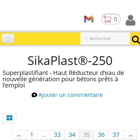
0
Accueil
SikaPlast®-250
Catalogues
▼
Superplastifiant - Haut Réducteur d’eau de
nouvelle génération pour bétons prêts à
Produits
l’emploi
Contact
Ajouter un commentaire
BLOG
←
1
...
33
34
35
36
37
→