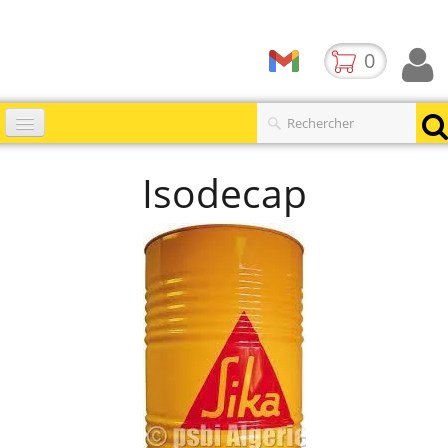
0
Accueil
Isodecap
Catalogues
▼
Produits
Contact
BLOG