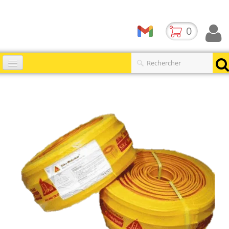
0
Accueil
Catalogues
▼
Produits
Contact
BLOG