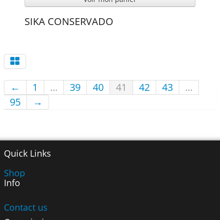
SIKA CONSERVADO
←
1
...
39
40
41
42
43
...
95
→
Quick Links
Shop
Info
Contact us