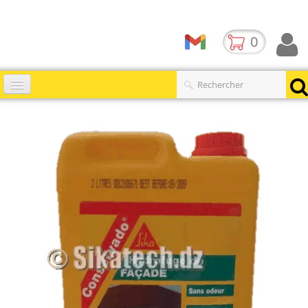
0
Accueil
Catalogues
▼
Produits
Contact
BLOG