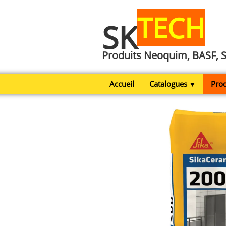
TECH
SK
Produits Neoquim, BASF, 
Accueil
Catalogues
Prod
▼