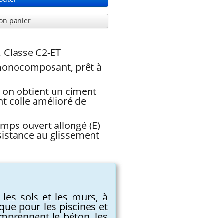
on panier
, Classe C2-ET
monocomposant, prêt à
, on obtient un ciment
nt colle amélioré de
emps ouvert allongé (E)
ésistance au glissement
 les sols et les murs, à
i que pour les piscines et
comprennent le béton, les