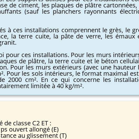
se de ciment, les plaques de plâtre cartonnées, 
chauffants (sauf les planchers rayonnants électr
s à ces installations comprennent le grès, le grè
nce, la terre cuite, la pâte de verre, les émaux 
ranit.
loi pour ces installations. Pour les murs intérieu
ques de plâtre, la terre cuite et le béton cellul
ton. Pour les murs extérieurs (avec une hauteur 
. Pour les sols intérieurs, le format maximal est
t de 2000 cm². En ce qui concerne les installa
tairement limitée à 40 kg/m².
é de classe C2 ET :
ps ouvert allongé (E)
istance au glissement (T)