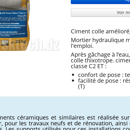
Voir m
Ciment colle amélioré
Mortier hydraulique 
l'emploi.
Après gâchage à l’eau
colle thixotrope. cime
classe C2 ET :
confort de pose : t
facilité de pose : r
(T)
ements céramiques et similaires est réalisée sur
eur, pour les travaux neufs et de rénovation, ains
s. Les supports utilisés pour ces installations 