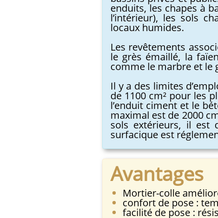
enduits, les chapes à ba
l’intérieur), les sols 
locaux humides.
Les revêtements associé
le grès émaillé, la faïe
comme le marbre et le g
Il y a des limites d’emp
de 1100 cm² pour les pla
l’enduit ciment et le bé
maximal est de 2000 cm²
sols extérieurs, il es
surfacique est réglemen
Avantages
Mortier-colle amélior
confort de pose : tem
facilité de pose : rés