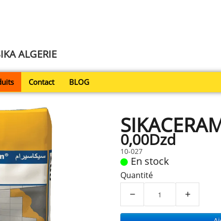
SIKA ALGERIE
uits
Contact
BLOG
SIKACERAM
0,00Dzd
10-027
En stock
Quantité
−
+
Aj