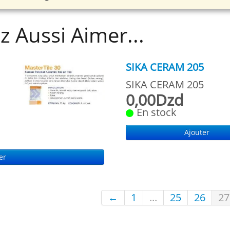
z Aussi Aimer...
SIKA CERAM 205
SIKA CERAM 205
0,00Dzd
En stock
Ajouter
er
←
1
...
25
26
27