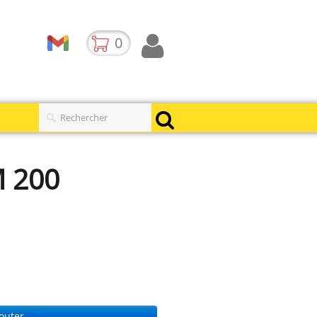
0
 200
outer