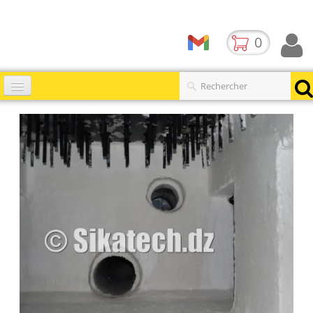
0
Accueil
Catalogues
▼
Produits
Contact
BLOG