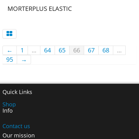
MORTERPLUS ELASTIC
←
1
...
64
65
66
67
68
...
95
→
Quick Links
Shop
Info
Contact us
Our mission