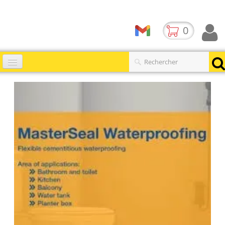
0
Accueil
Catalogues
▼
Produits
Contact
BLOG