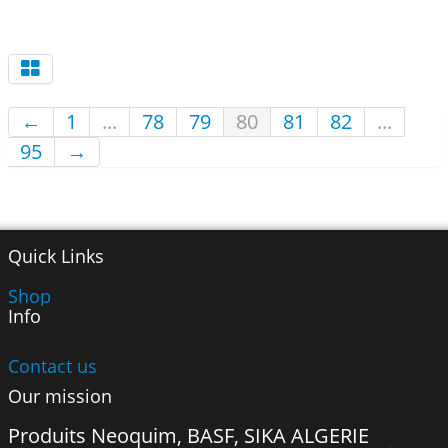
←
1
...
78
79
80
81
82
...
95
→
Quick Links
Shop
Info
Contact us
Our mission
Produits Neoquim, BASF, SIKA ALGERIE