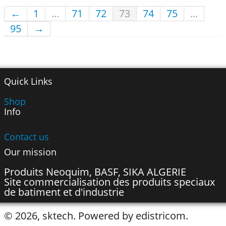
←
1
...
71
72
73
74
75
...
95
→
Quick Links
Shop
Info
Contact us
Our mission
Produits Neoquim, BASF, SIKA ALGERIE
Site commercialisation des produits speciaux
de batiment et d'industrie
© 2026, sktech. Powered by edistricom.