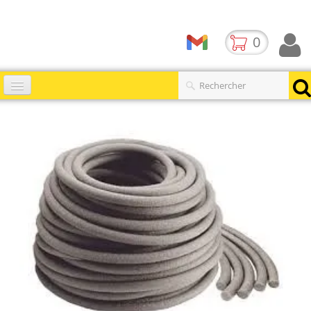
0
Accueil
Catalogues
▼
Produits
Contact
BLOG