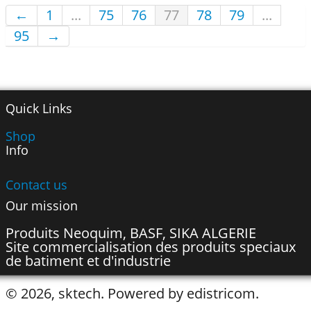
←
1
...
75
76
77
78
79
...
95
→
Quick Links
Shop
Info
Contact us
Our mission
Produits Neoquim, BASF, SIKA ALGERIE
Site commercialisation des produits speciaux
de batiment et d'industrie
© 2026, sktech. Powered by edistricom.