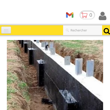
0
Accueil
Catalogues
▼
Produits
Contact
BLOG