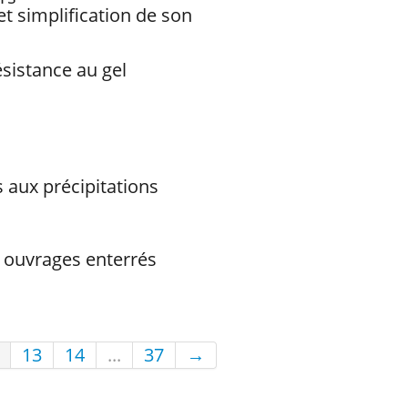
et simplification de son
ésistance au gel
 aux précipitations
s ouvrages enterrés
13
14
...
37
→