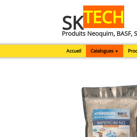
TECH
SK
Produits Neoquim, BASF, 
Accueil
Catalogues
Prod
▼