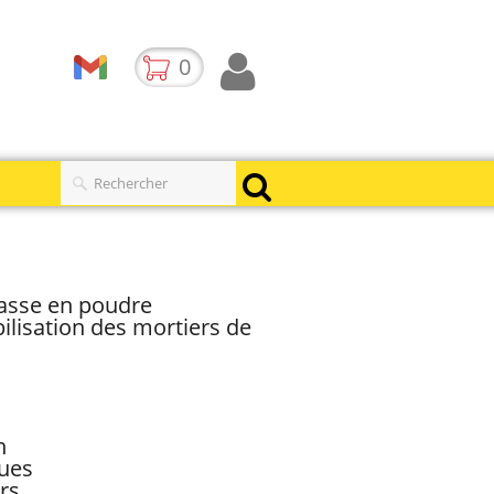
0
asse en poudre
lisation des mortiers de
n
ues
rs